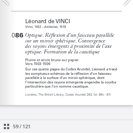
59
/
121